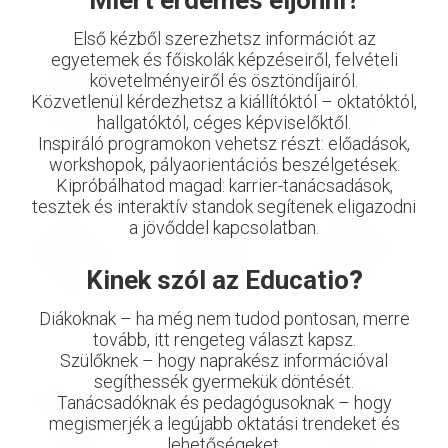
Első kézből szerezhetsz információt az
egyetemek és főiskolák képzéseiről, felvételi
követelményeiről és ösztöndíjairól.
Közvetlenül kérdezhetsz a kiállítóktól – oktatóktól,
hallgatóktól, céges képviselőktől.
Inspiráló programokon vehetsz részt: előadások,
workshopok, pályaorientációs beszélgetések.
Kipróbálhatod magad: karrier-tanácsadások,
tesztek és interaktív standok segítenek eligazodni
a jövőddel kapcsolatban.
Kinek szól az Educatio
?
Diákoknak – ha még nem tudod pontosan, merre
tovább, itt rengeteg választ kapsz.
Szülőknek – hogy naprakész információval
segíthessék gyermekük döntését.
Tanácsadóknak és pedagógusoknak – hogy
megismerjék a legújabb oktatási trendeket és
lehetőségeket.