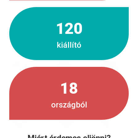
120
kiállító
18
országból
Miért érdemes eljönni?