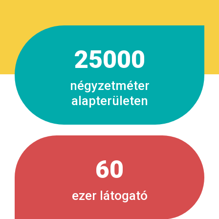
25000
négyzetméter
alapterületen
60
ezer látogató