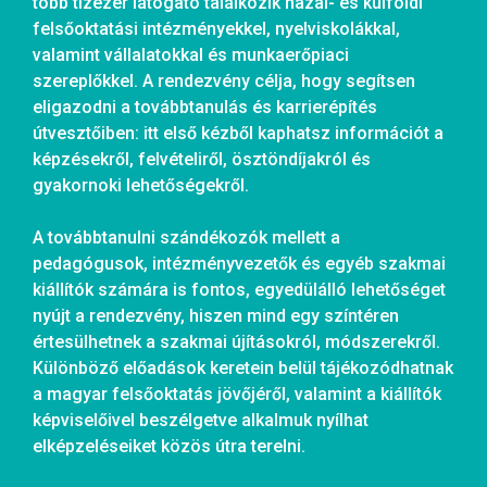
több tízezer látogató találkozik hazai- és külföldi
felsőoktatási intézményekkel, nyelviskolákkal,
valamint vállalatokkal és munkaerőpiaci
szereplőkkel. A rendezvény célja, hogy segítsen
eligazodni a továbbtanulás és karrierépítés
útvesztőiben: itt első kézből kaphatsz információt a
képzésekről, felvételiről, ösztöndíjakról és
gyakornoki lehetőségekről.
A továbbtanulni szándékozók mellett a
pedagógusok, intézményvezetők és egyéb szakmai
kiállítók számára is fontos, egyedülálló lehetőséget
nyújt a rendezvény, hiszen mind egy színtéren
értesülhetnek a szakmai újításokról, módszerekről.
Különböző előadások keretein belül tájékozódhatnak
a magyar felsőoktatás jövőjéről, valamint a kiállítók
képviselőivel beszélgetve alkalmuk nyílhat
elképzeléseiket közös útra terelni.