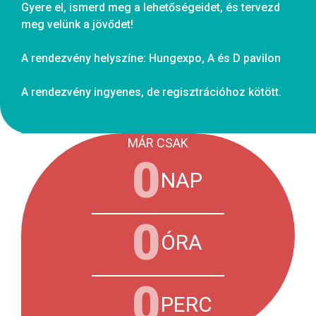
Gyere el, ismerd meg a lehetőségeidet, és tervezd
meg velünk a jövődet!
A rendezvény helyszíne: Hungexpo, A és D pavilon
A rendezvény ingyenes, de regisztrációhoz kötött.
MÁR CSAK
0
NAP
0
ÓRA
0
PERC