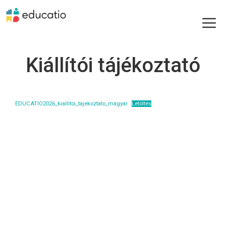
Kilépés
Me
a
tartalomba
Kiállítói tájékoztató
EDUCATIO2026_kiallitoi_tajekoztato_magyar
Letöltés